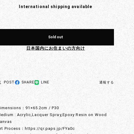
International shipping available
Sold out
日本国内にお住まいの方向け
POST
SHARE
LINE
通報する
imensions：91×65.2cm / P30
edium : Acrylic,Lacquer Spray,Epoxy Resin on Wood
anvas
rt Process：
https://qr.paps.jp/FYa0c