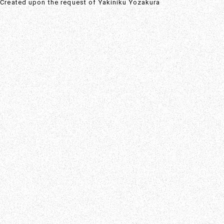
Created upon the request of Yakiniku Yozakura