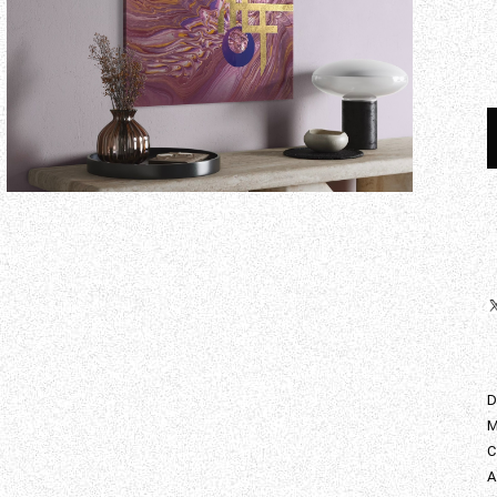
D
M
C
A