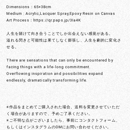
Dimensions：65×38cm
Medium : Acrylic,Lacquer Spray,Epoxy Resin on Canvas
Art Process：
https://qr.paps.jp/3Ia4K
人生を賭けて向き合うことでしか出会えない感覚がある。
溢れる閃きと可能性は果てしなく膨張し、人生を劇的に変化さ
せる。
There are sensations that can only be encountered by
facing things with a life-long commitment.
Overflowing inspiration and possibilities expand
endlessly, dramatically transforming life.
※作品をまとめてご購入された場合、送料を変更させていただ
く場合がありますので、予めご了承ください。
※ご不明な点がございましたら、事前にコンタクトフォーム、
もしくはインスタグラムのDMにお問い合わせください。